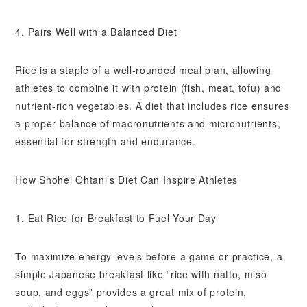
4. Pairs Well with a Balanced Diet
Rice is a staple of a well-rounded meal plan, allowing
athletes to combine it with protein (fish, meat, tofu) and
nutrient-rich vegetables. A diet that includes rice ensures
a proper balance of macronutrients and micronutrients,
essential for strength and endurance.
How Shohei Ohtani’s Diet Can Inspire Athletes
1. Eat Rice for Breakfast to Fuel Your Day
To maximize energy levels before a game or practice, a
simple Japanese breakfast like “rice with natto, miso
soup, and eggs” provides a great mix of protein,