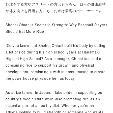
野球をする方やアスリートの方はもちろん、日々の健康維持
や体力向上を目指す方にも、お米は最高のパートナーです！
Shohei Ohtani’s Secret to Strength: Why Baseball Players
Should Eat More Rice
Did you know that Shohei Ohtani built his body by eating
a lot of rice during his high school years at Hanamaki
Higashi High School? As a teenager, Ohtani focused on
consuming rice to support his growth and physical
development, combining it with intense training to create
the powerhouse physique he has today.
As a rice farmer in Japan, I take pride in supporting our
country’s food culture while also promoting rice as an
essential part of a healthy diet. Whether you’re an
athlete looking to build strength or someone who wants